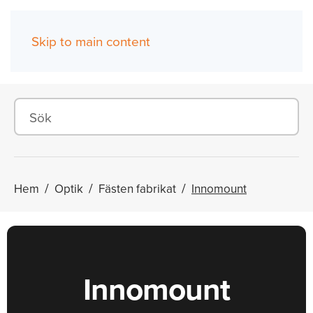
Skip to main content
(0)
Hem
Optik
Fästen fabrikat
Innomount
Innomount