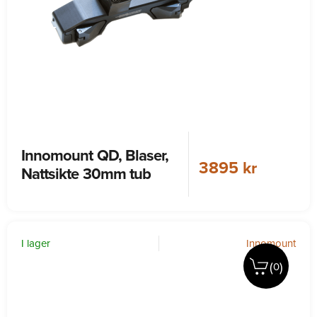
Innomount QD, Blaser,
3895 kr
Nattsikte 30mm tub
I lager
Innomount
(
)
0