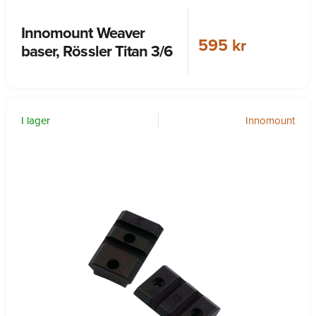
Innomount Weaver
595 kr
baser, Rössler Titan 3/6
I lager
Innomount