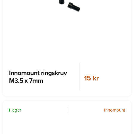
Innomount ringskruv
15 kr
M3.5 x 7mm
I lager
Innomount