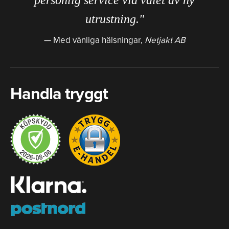
personlig service vid valet av ny
utrustning."
Med vänliga hälsningar,
Netjakt AB
Handla tryggt