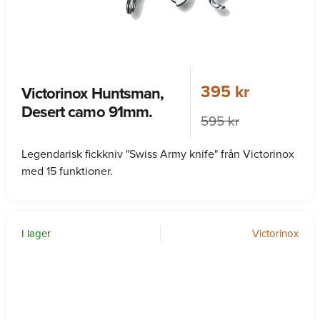
395 kr
Victorinox Huntsman,
Desert camo 91mm.
595 kr
Legendarisk fickkniv "Swiss Army knife" från Victorinox
med 15 funktioner.
I lager
Victorinox