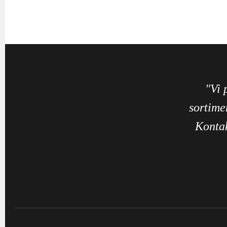
"Vi 
sortime
Kontak