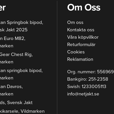
er
Om Oss
tan Springbok bipod,
Om oss
sk Jakt 2025
Kontakta oss
Våra köpvillkor
n Euro M82,
Returformulär
marken
Cookies
Gear Chest Rig,
Reklamation
marken
tan springbok bipod,
Org. nummer: 55696
marken
Bankgiro: 251-2358
tan Davros,
Swish: 1233005113
marken
info@netjakt.se
ods, Svensk Jakt
kikarsele, Vildmarken