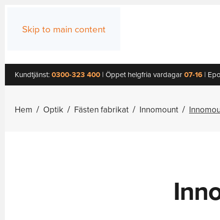
Skip to main content
Kundtjänst:
0300-323 400
| Öppet helgfria vardagar
07-16
| Epo
Hem
Optik
Fästen fabrikat
Innomount
Innomou
Inn