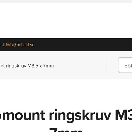
st:
info@netjakt.se
nt ringskruv M3.5 x 7mm
omount ringskruv M3