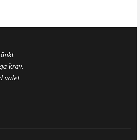
tänkt
ga krav.
d valet