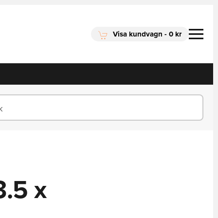
Visa kundvagn
-
0 kr
.5 x