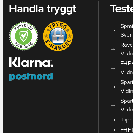
Handla tryggt
Test
Spra
Sven
Rave
Vild
FHF 
Vild
Spar
Vidl
Spar
Vild
Trip
FHF 