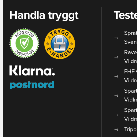
Handla tryggt
Test
Spra
Sven
Rave
Vild
FHF 
Vild
Spar
Vidl
Spar
Vild
Trip