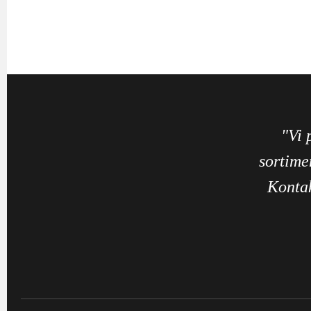
"Vi 
sortime
Kontak