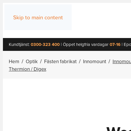
Skip to main content
Kundtjänst:
0300-323 400
| Öppet helgfria vardagar
07-16
| Epo
Hem
Optik
Fästen fabrikat
Innomount
Innomoun
Thermion / Digex