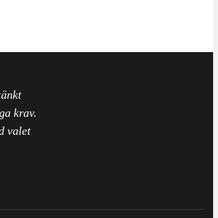
tänkt
ga krav.
d valet