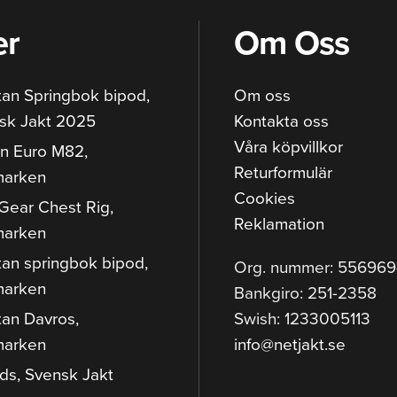
er
Om Oss
tan Springbok bipod,
Om oss
sk Jakt 2025
Kontakta oss
Våra köpvillkor
n Euro M82,
Returformulär
marken
Cookies
Gear Chest Rig,
Reklamation
marken
tan springbok bipod,
Org. nummer: 55696
marken
Bankgiro: 251-2358
tan Davros,
Swish: 1233005113
marken
info@netjakt.se
ods, Svensk Jakt