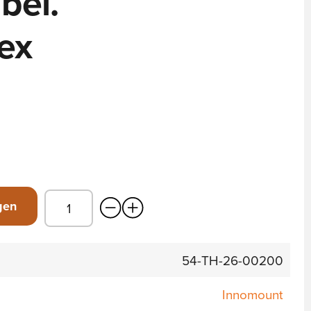
bel.
ex
gen
54-TH-26-00200
Innomount