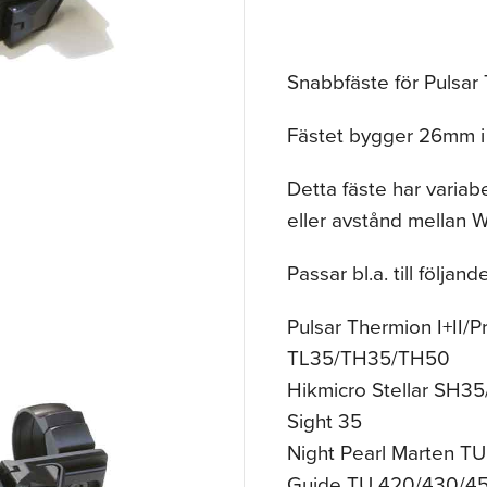
Snabbfäste för Pulsar 
Fästet bygger 26mm i 
Detta fäste har varia
eller avstånd mellan 
Passar bl.a. till följ
Pulsar Thermion I+II/
TL35/TH35/TH50
Hikmicro Stellar SH3
Sight 35
Night Pearl Marten 
Guide TU 420/430/4