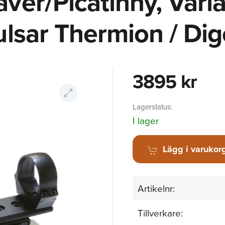
ver/Picatinny, Varia
ulsar Thermion / Dig
3895 kr
Lagerstatus:
I lager
Lägg i varukor
Artikelnr:
Tillverkare: