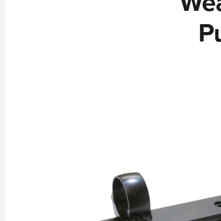
Wea
P