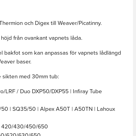
Thermion och Digex till Weaver/Picatinny.
höjd från ovankant vapnets låda.
bel bakfot som kan anpassas för vapnets lådlängd
Weaver baser.
ande sikten med 30mm tub:
Pro/LRF / Duo DXP50/DXP55 | Infiray Tube
5/50 | SQ35/50 | Alpex A50T | A50TN | Lahoux
TU 420/430/450/650
50/620/630/650