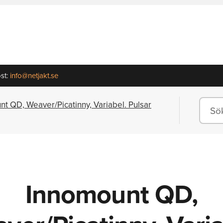
st:
info@netjakt.se
t QD, Weaver/Picatinny, Variabel. Pulsar
Innomount QD,