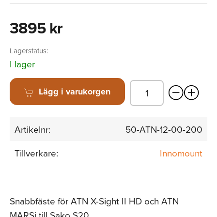
3895 kr
Lagerstatus:
I lager
Lägg i varukorgen
Artikelnr:
50-ATN-12-00-200
Tillverkare:
Innomount
Snabbfäste för ATN X-Sight II HD och ATN
MARSi till Sako S20.