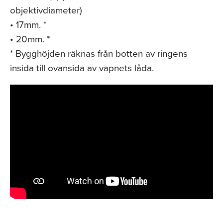
objektivdiameter)
• 17mm. *
• 20mm. *
* Bygghöjden räknas från botten av ringens
insida till ovansida av vapnets låda.