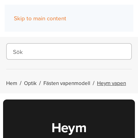
Skip to main content
(0)
Hem
Optik
Fästen vapenmodell
Heym vapen
Heym