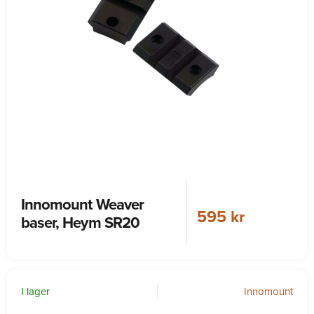
Innomount Weaver
595 kr
baser, Heym SR20
I lager
Innomount