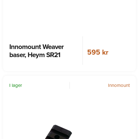
Innomount Weaver
595 kr
baser, Heym SR21
I lager
Innomount