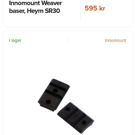
Innomount Weaver
595 kr
baser, Heym SR30
I lager
Innomount