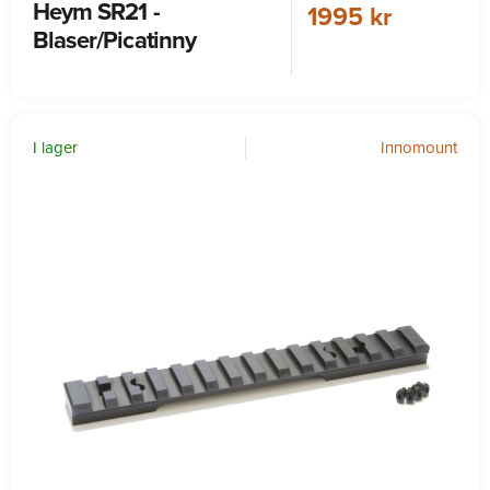
Heym SR21 -
1995 kr
Blaser/Picatinny
I lager
Innomount