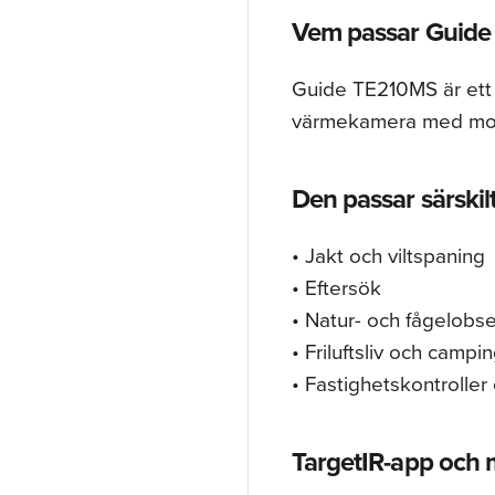
Vem passar Guide
Guide TE210MS är ett u
värmekamera med mode
Den passar särskilt
• Jakt och viltspaning
• Eftersök
• Natur- och fågelobse
• Friluftsliv och campi
• Fastighetskontroller
TargetIR-app och m