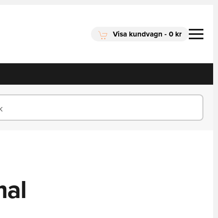
Visa kundvagn
-
0 kr
mal