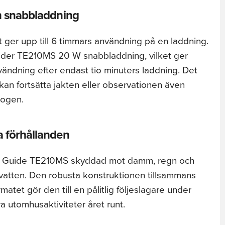
ch snabbladdning
 ger upp till 6 timmars användning på en laddning.
öder TE210MS 20 W snabbladdning, vilket ger
ändning efter endast tio minuters laddning. Det
kan fortsätta jakten eller observationen även
kogen.
a förhållanden
är Guide TE210MS skyddad mot damm, regn och
 i vatten. Den robusta konstruktionen tillsammans
tet gör den till en pålitlig följeslagare under
ra utomhusaktiviteter året runt.