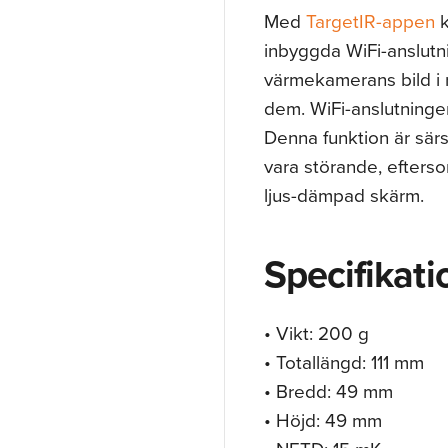
Med
TargetIR-appen
k
inbyggda WiFi-anslut
värmekamerans bild i r
dem. WiFi-anslutninge
Denna funktion är särs
vara störande, efterso
ljus-dämpad skärm.
Specifikati
• Vikt: 200 g
• Totallängd: 111 mm
• Bredd: 49 mm
• Höjd: 49 mm