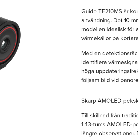
Guide TE210MS är kons
användning. Det 10 mm 
modellen idealisk för 
värmekällor på kortare
Med en detektionsräck
identifiera värmesigna
höga uppdateringsfre
följsam bild vid panore
Skarp AMOLED-pekskä
Till skillnad från tra
1,43-tums AMOLED-pek
längre observationer. 