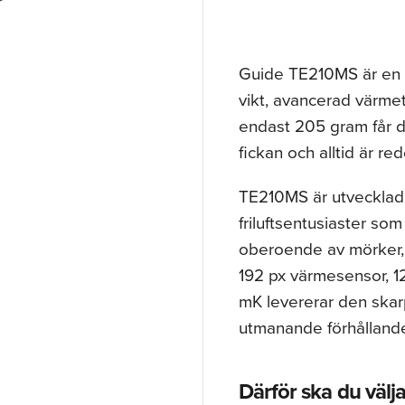
Guide TE210MS är en
vikt, avancerad värme
endast 205 gram får d
fickan och alltid är r
TE210MS är utvecklad 
friluftsentusiaster so
oberoende av mörker, 
192 px värmesensor, 1
mK levererar den skar
utmanande förhålland
Därför ska du väl