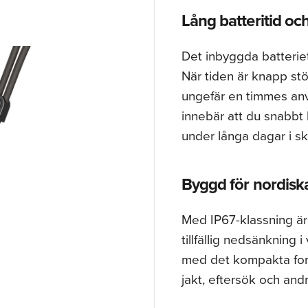
Lång batteritid o
Det inbyggda batteriet
När tiden är knapp st
ungefär en timmes anv
innebär att du snabbt 
under långa dagar i s
Byggd för nordisk
Med IP67-klassning 
tillfällig nedsänkning
med det kompakta forma
jakt, eftersök och and