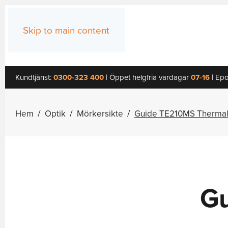
Skip to main content
Kundtjänst:
0300-323 400
| Öppet helgfria vardagar
07-16
| Epo
Hem
Optik
Mörkersikte
Guide TE210MS Thermal
Gu