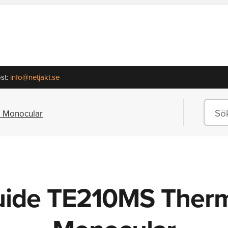
st:
info@netjakt.se
 Monocular
ide TE210MS Ther