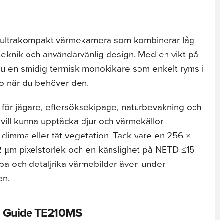
 ultrakompakt värmekamera som kombinerar låg
teknik och användarvänlig design. Med en vikt på
u en smidig termisk monokikare som enkelt ryms i
edo när du behöver den.
för jägare, eftersöksekipage, naturbevakning och
m vill kunna upptäcka djur och värmekällor
dimma eller tät vegetation. Tack vare en 256 ×
2 μm pixelstorlek och en känslighet på NETD ≤15
pa och detaljrika värmebilder även under
en.
ja Guide TE210MS