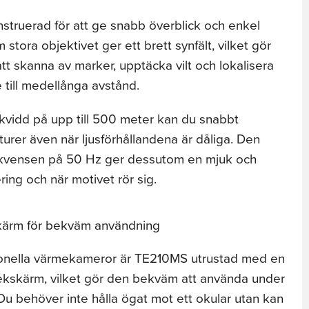
truerad för att ge snabb överblick och enkel
stora objektivet ger ett brett synfält, vilket gör
att skanna av marker, upptäcka vilt och lokalisera
 till medellånga avstånd.
vidd på upp till 500 meter kan du snabbt
turer även när ljusförhållandena är dåliga. Den
kvensen på 50 Hz ger dessutom en mjuk och
ring och när motivet rör sig.
rm för bekväm användning
ditionella värmekameror är TE210MS utrustad med en
skärm, vilket gör den bekväm att använda under
Du behöver inte hålla ögat mot ett okular utan kan