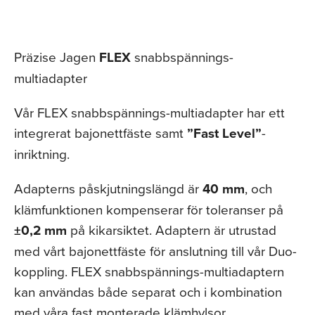
Präzise Jagen
FLEX
snabbspännings-
multiadapter
Vår FLEX snabbspännings-multiadapter har ett
integrerat bajonettfäste samt
”Fast Level”
-
inriktning.
Adapterns påskjutningslängd är
40 mm
, och
klämfunktionen kompenserar för toleranser på
±0,2 mm
på kikarsiktet. Adaptern är utrustad
med vårt bajonettfäste för anslutning till vår Duo-
koppling. FLEX snabbspännings-multiadaptern
kan användas både separat och i kombination
med våra fast monterade klämhylsor.