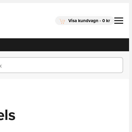
Visa kundvagn
-
0 kr
els