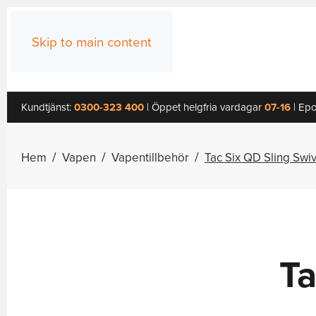
Skip to main content
Kundtjänst:
0300-323 400
| Öppet helgfria vardagar
07-16
| Epo
Hem
Vapen
Vapentillbehör
Tac Six QD Sling Swi
Ta