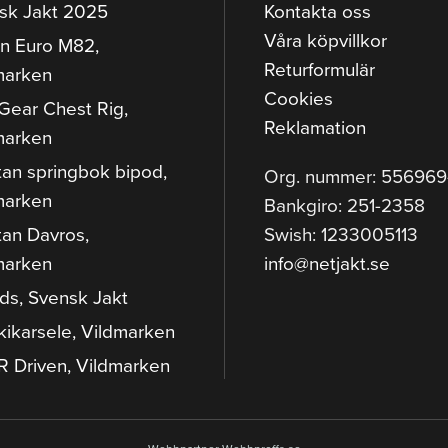
sk Jakt 2025
Kontakta oss
Våra köpvillkor
n Euro M82,
Returformulär
marken
Cookies
Gear Chest Rig,
Reklamation
marken
tan springbok bipod,
Org. nummer: 55696
marken
Bankgiro: 251-2358
tan Davros,
Swish: 1233005113
marken
info@netjakt.se
ods, Svensk Jakt
kikarsele, Vildmarken
 Driven, Vildmarken