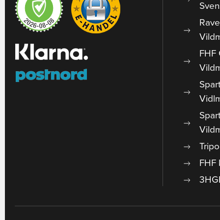
Sven
Rave
Vild
FHF 
Vild
Spar
Vidl
Spar
Vild
Trip
FHF 
3HGR