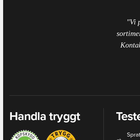
"Vi 
sortime
Kontak
Handla tryggt
Test
Spra