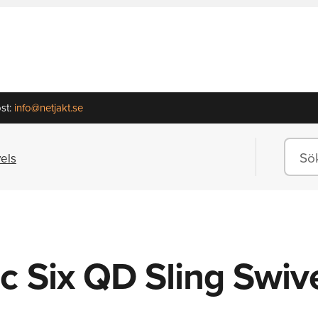
st:
info@netjakt.se
vels
c Six QD Sling Swiv