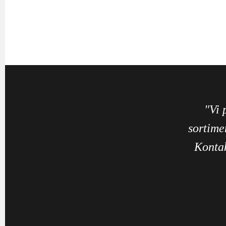
"Vi 
sortime
Kontak