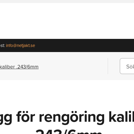
st:
info@netjakt.se
 kaliber .243/6mm
g för rengöring kal