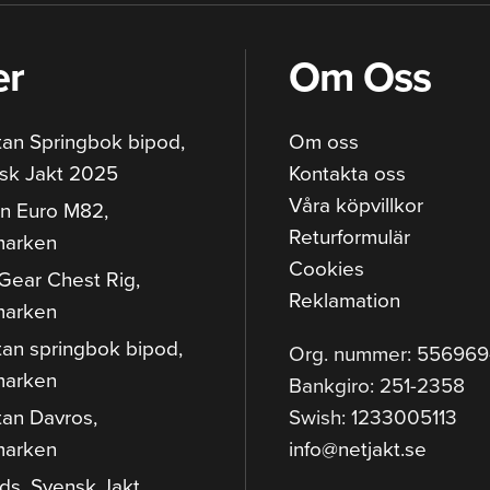
er
Om Oss
tan Springbok bipod,
Om oss
sk Jakt 2025
Kontakta oss
Våra köpvillkor
n Euro M82,
Returformulär
marken
Cookies
Gear Chest Rig,
Reklamation
marken
tan springbok bipod,
Org. nummer: 55696
marken
Bankgiro: 251-2358
tan Davros,
Swish: 1233005113
marken
info@netjakt.se
ods, Svensk Jakt