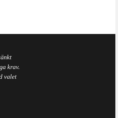
tänkt
ga krav.
d valet