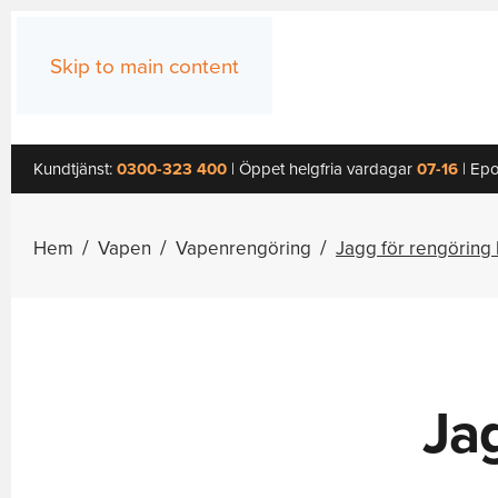
Skip to main content
Kundtjänst:
0300-323 400
| Öppet helgfria vardagar
07-16
| Epo
Hem
Vapen
Vapenrengöring
Jagg för rengöring
Jag