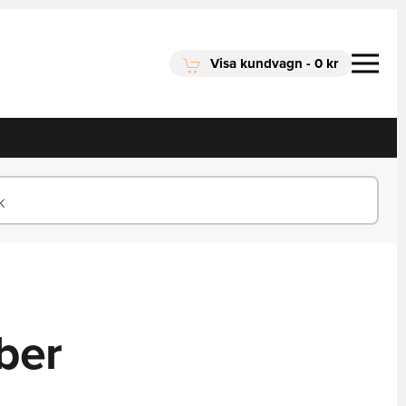
Visa kundvagn
-
0 kr
iber