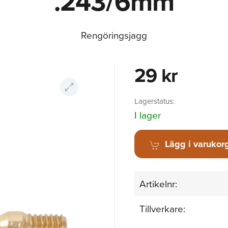
.243/6mm
Rengöringsjagg
29 kr
Lagerstatus:
I lager
Lägg i varukor
Artikelnr:
Tillverkare: