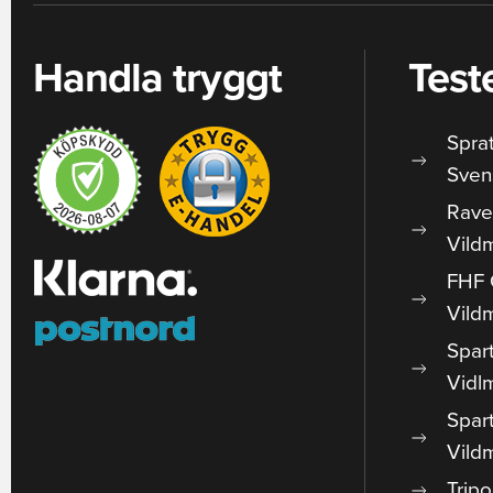
Handla tryggt
Test
Spra
Sven
Rave
Vild
FHF 
Vild
Spar
Vidl
Spar
Vild
Trip