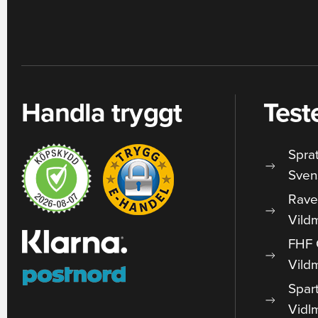
Handla tryggt
Test
Spra
Sven
Rave
Vild
FHF 
Vild
Spar
Vidl