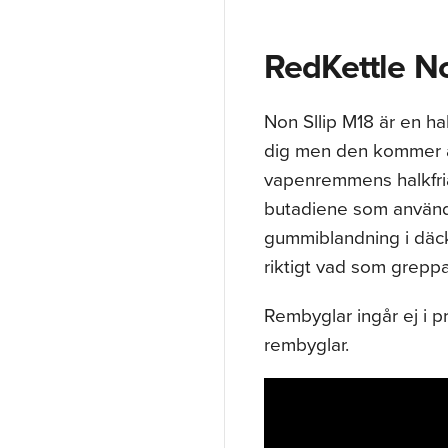
RedKettle N
Non Sllip M18 är en ha
dig men den kommer at
vapenremmens halkfri
butadiene som använd
gummiblandning i däck
riktigt vad som greppar
Rembyglar ingår ej i pr
rembyglar.