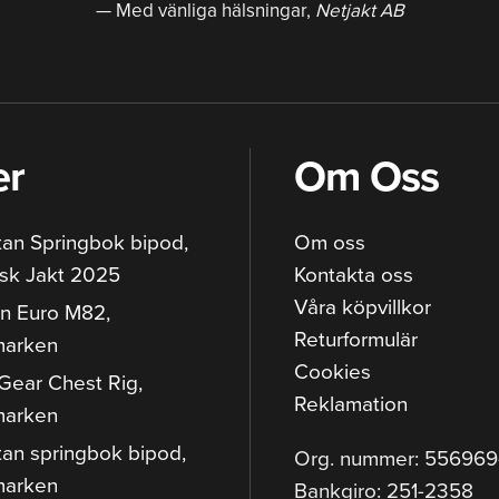
Med vänliga hälsningar,
Netjakt AB
er
Om Oss
tan Springbok bipod,
Om oss
sk Jakt 2025
Kontakta oss
Våra köpvillkor
n Euro M82,
Returformulär
marken
Cookies
Gear Chest Rig,
Reklamation
marken
tan springbok bipod,
Org. nummer: 55696
marken
Bankgiro: 251-2358