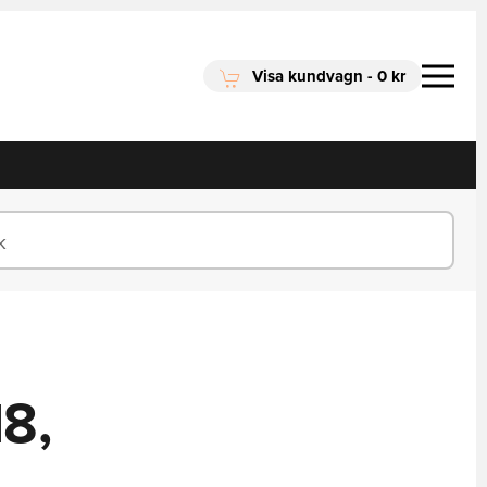
Visa kundvagn
-
0 kr
8,