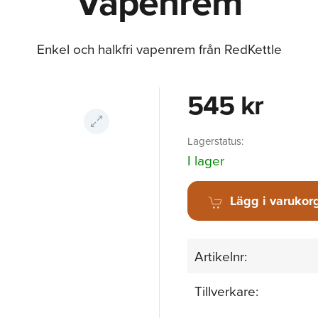
Vapenrem
Enkel och halkfri vapenrem från RedKettle
545 kr
Lagerstatus:
I lager
Lägg i varukor
Artikelnr:
Tillverkare: