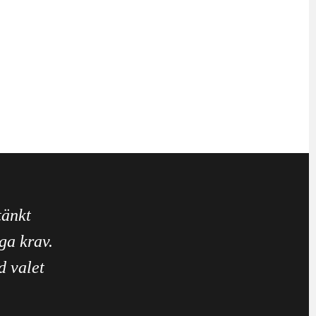
tänkt
ga krav.
d valet