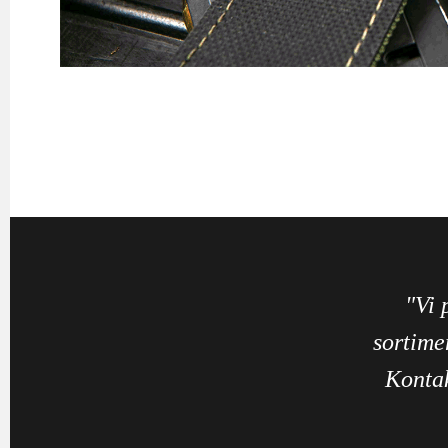
"Vi 
sortime
Kontak