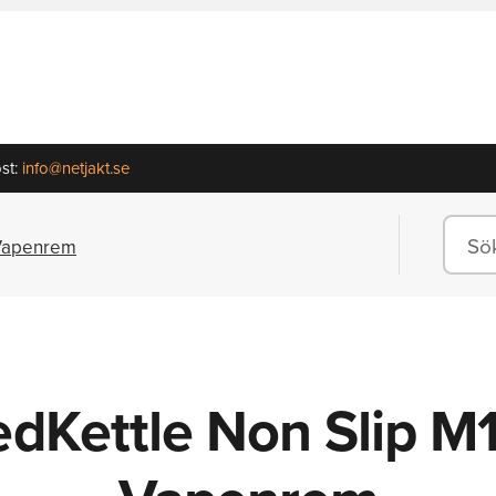
st:
info@netjakt.se
 Vapenrem
edKettle Non Slip M1