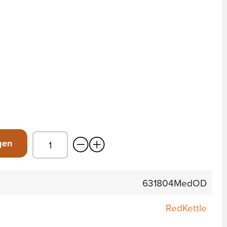
gen
631804MedOD
RedKettle