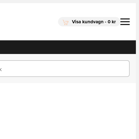
Visa kundvagn
-
0 kr