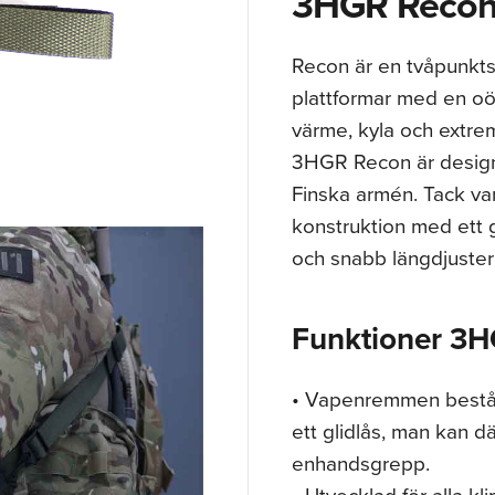
3HGR Recon
Recon är en tvåpunkts
plattformar med en oöv
värme, kyla och extrem
3HGR Recon är designad
Finska armén. Tack va
konstruktion med ett 
och snabb längdjuster
Funktioner 3H
• Vapenremmen består
ett glidlås, man kan d
enhandsgrepp.
• Utvecklad för alla kl