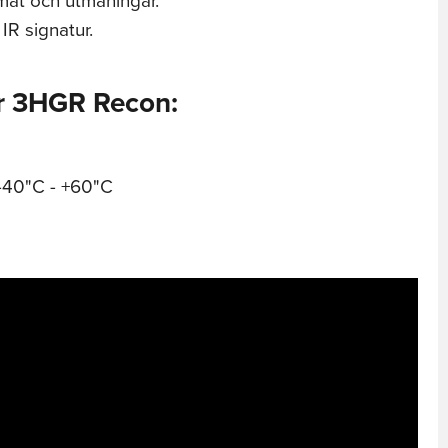
 IR signatur.
r 3HGR Recon:
-40"C - +60"C