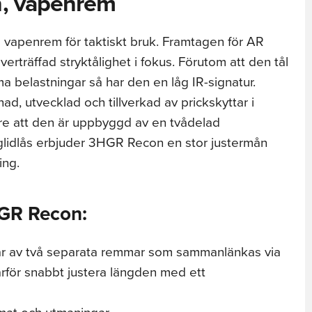
, vapenrem
 vapenrem för taktiskt bruk. Framtagen för AR
erträffad stryktålighet i fokus. Förutom att den tål
a belastningar så har den en låg IR-signatur.
, utvecklad och tillverkad av prickskyttar i
re att den är uppbyggd av en tvådelad
glidlås erbjuder 3HGR Recon en stor justermån
ing.
GR Recon:
 av två separata remmar som sammanlänkas via
ärför snabbt justera längden med ett
imat och utmaningar.