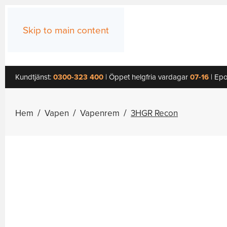
Skip to main content
Kundtjänst:
0300-323 400
| Öppet helgfria vardagar
07-16
| Epo
Hem
Vapen
Vapenrem
3HGR Recon