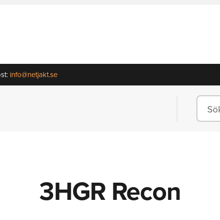
st:
info@netjakt.se
3HGR Recon