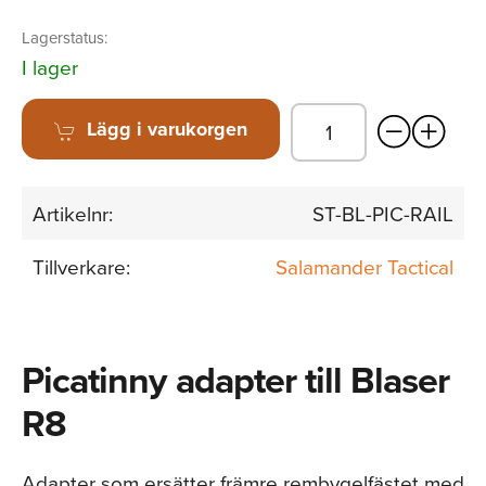
Lagerstatus:
I lager
Lägg i varukorgen
Artikelnr:
ST-BL-PIC-RAIL
Tillverkare:
Salamander Tactical
Picatinny adapter till Blaser
R8
Adapter som ersätter främre rembygelfästet med