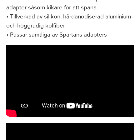
adapter såsom kikare för att spana.
• Tillverkad av silikon, hårdanodiserad aluminium
och höggradig kolfiber.
• Passar samtliga av Spartans adapters