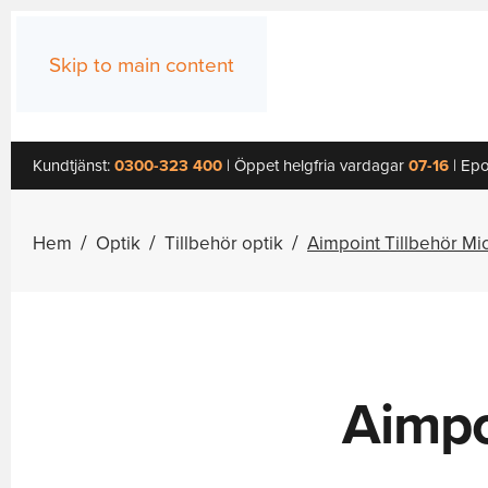
Skip to main content
Kundtjänst:
0300-323 400
| Öppet helgfria vardagar
07-16
| Epo
Hem
Optik
Tillbehör optik
Aimpoint Tillbehör Mi
Aimpo