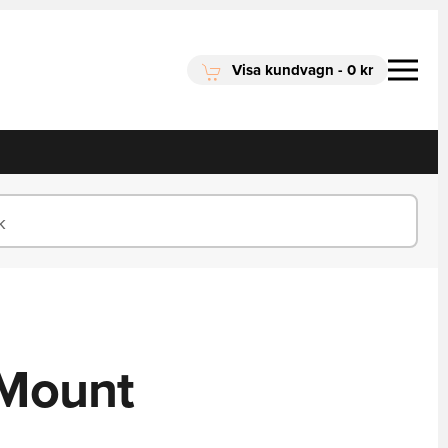
Visa kundvagn
-
0 kr
 Mount