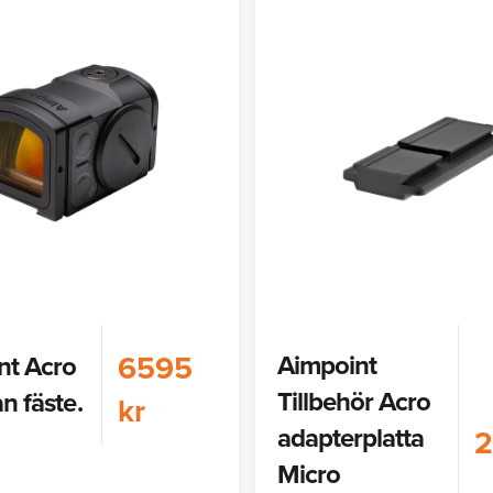
6595
Aimpoint
nt Acro
Tillbehör Acro
an fäste.
kr
adapterplatta
2
Micro