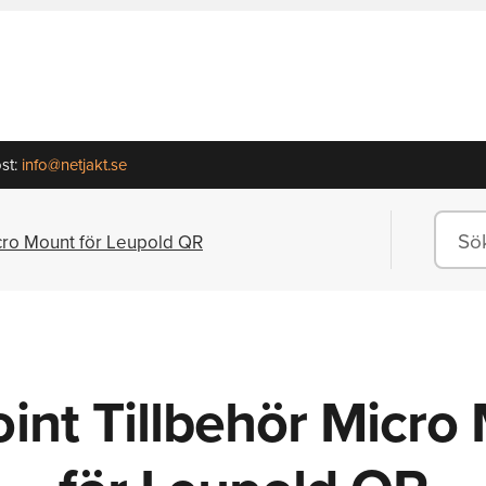
st:
info@netjakt.se
cro Mount för Leupold QR
int Tillbehör Micro