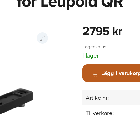
för Leupold QR
2795 kr
Lagerstatus:
I lager
Lägg i varukor
Artikelnr:
Tillverkare: