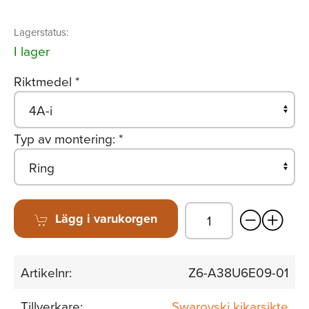
Lagerstatus:
I lager
Riktmedel
*
Typ av montering:
*
Lägg i varukorgen
Artikelnr:
Z6-A38U6E09-01
Tillverkare:
Swarovski kikarsikte