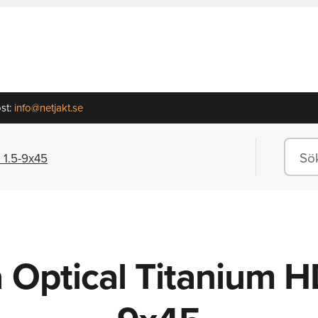
st:
info@netjakt.se
 1.5-9x45
 Optical Titanium H