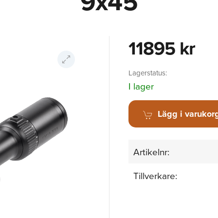
9x45
11895 kr
Lagerstatus:
I lager
Lägg i varukor
Artikelnr:
Tillverkare: