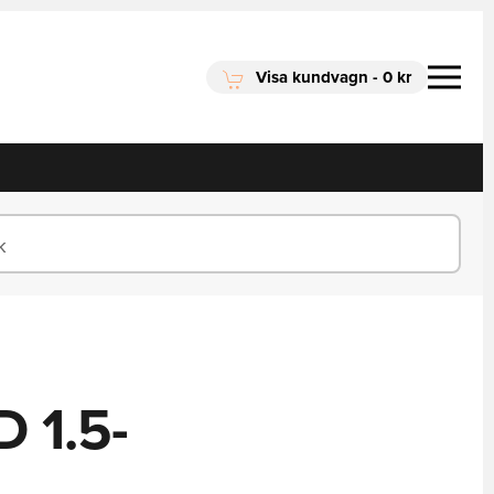
Visa kundvagn
-
0 kr
D 1.5-