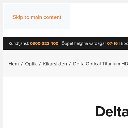
Skip to main content
Kundtjänst:
0300-323 400
| Öppet helgfria vardagar
07-16
| Epo
Hem
Optik
Kikarsikten
Delta Optical Titanium HD
Delta