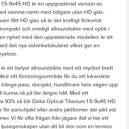
m 1.5-9x45 HD är en uppgraderad version av
 med samma namn med tidigare utan HD glas.
ven fått HD glas så är det kraftigt förkortat
 kompakt och smidigt allroundsikte med optik i
e en nyhet med den uppdaterade modellen är att
med det nya vidvinkelokularet vilket ger en
 eyebox.
 är ett belyst allroundsikte med ett mycket brett
d sitt förstoringsområde får du ett kikarsikte
a trånga pass, drevjakt, hundförare hela vägen upp
ll kunna nå på lite längre håll. Med ett
a 93% så blir Delta Optical Titanium 1.5-9x45 HD
ör pürschjakt eller andra jaktformer där jakt vid
r. Vi får ofta frågan från jägare ifall vi har ett
 ljusegenskaper utan att bli stor som en termos