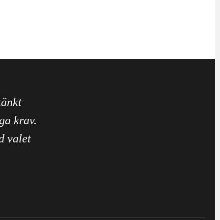
tänkt
ga krav.
d valet