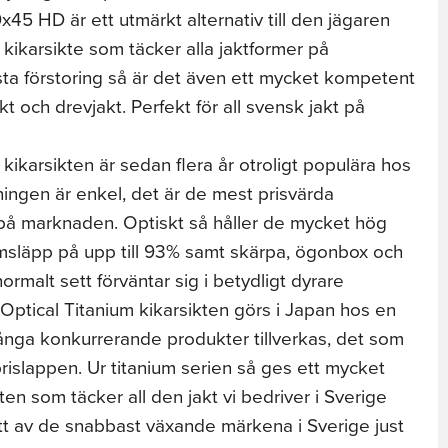
x45 HD är ett utmärkt alternativ till den jägaren
t kikarsikte som täcker alla jaktformer på
sta förstoring så är det även ett mycket kompetent
t och drevjakt. Perfekt för all svensk jakt på
 kikarsikten är sedan flera år otroligt populära hos
ingen är enkel, det är de mest prisvärda
 på marknaden. Optiskt så håller de mycket hög
msläpp på upp till 93% samt skärpa, ögonbox och
malt sett förväntar sig i betydligt dyrare
a Optical Titanium kikarsikten görs i Japan hos en
många konkurrerande produkter tillverkas, det som
prislappen. Ur titanium serien så ges ett mycket
ten som täcker all den jakt vi bedriver i Sverige
ett av de snabbast växande märkena i Sverige just