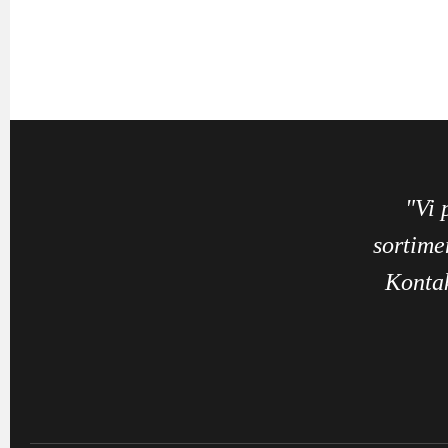
"Vi 
sortime
Kontak