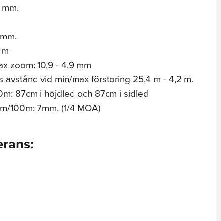
5 mm.
 mm.
0 m
ax zoom: 10,9 - 4,9 mm
s avstånd vid min/max förstoring 25,4 m - 4,2 m.
0m: 87cm i höjdled och 87cm i sidled
 mm/100m: 7mm. (1/4 MOA)
erans: