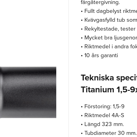
färgåtergivning.
• Fullt dagbelyst riktm
• Kvävgasfylld tub som 
• Rekyltestade, tester
• Mycket bra ljusgeno
• Riktmedel i andra fo
• 10 års garanti
Tekniska specif
Titanium 1,5-
• Förstoring: 1,5-9
• Riktmedel 4A-S
• Längd 323 mm.
• Tubdiameter 30 mm.