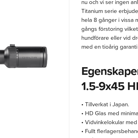
nu och vi ser ingen anl
Titanium serie erbjude
hela 8 gånger i vissa 
gångs förstoring vilke
hundförare eller vid d
med en tioårig garanti
Egenskaper
1.5-9x45 H
• Tillverkat i Japan.
• HD Glas med minimal
• Vidvinkelokular med
• Fullt flerlagersbehan