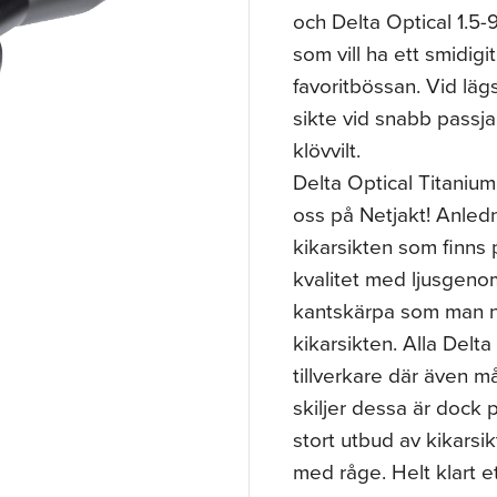
och Delta Optical 1.5-9
som vill ha ett smidigi
favoritbössan. Vid läg
sikte vid snabb passjak
klövvilt.
Delta Optical Titanium
oss på Netjakt! Anledn
kikarsikten som finns
kvalitet med ljusgeno
kantskärpa som man nor
kikarsikten. Alla Delt
tillverkare där även 
skiljer dessa är dock 
stort utbud av kikarsik
med råge. Helt klart 