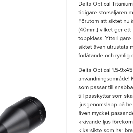
Delta Optical Titaniu
tidigare storsäljaren
Förutom att siktet nu ä
(40mm.) vilket ger ett
toppklass. Ytterligar
siktet även utrustats 
förlåtande och rymlig
Delta Optical 1.5-9x45
användningsområde! Me
som passar till snabb
till passkyttar som ska
ljusgenomsläpp på hel
även mycket passande f
krävande ljus förekomme
kikarsikte som har bra