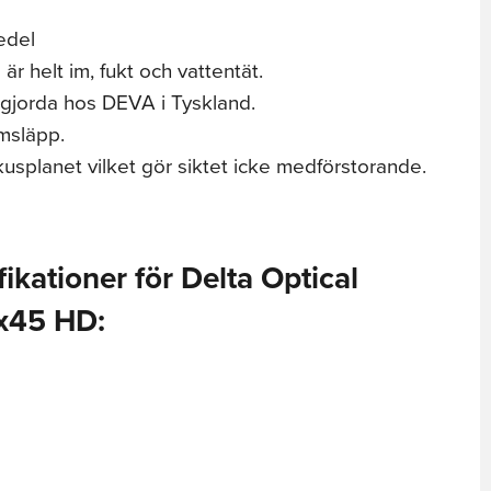
edel
är helt im, fukt och vattentät.
 gjorda hos DEVA i Tyskland.
msläpp.
kusplanet vilket gör siktet icke medförstorande.
ikationer för Delta Optical
9x45 HD: