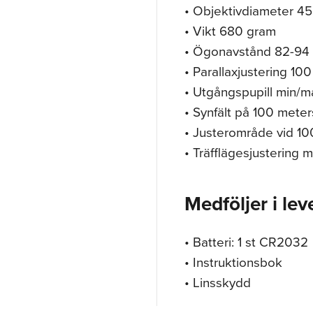
• Objektivdiameter 4
• Vikt 680 gram
• Ögonavstånd 82-94
• Parallaxjustering 10
• Utgångspupill min/m
• Synfält på 100 meter
• Justerområde vid 10
• Träfflägesjustering
Medföljer i lev
• Batteri: 1 st CR2032
• Instruktionsbok
• Linsskydd