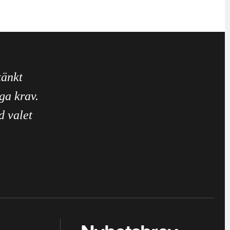
tänkt
ga krav.
d valet