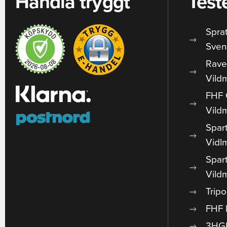
Handla tryggt
Test
Spra
Sven
Rave
Vild
FHF 
Vild
Spar
Vidl
Spar
Vild
Trip
FHF 
3HGR