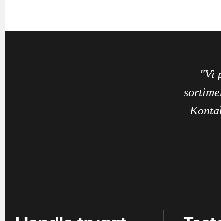
"Vi 
sortime
Kontak