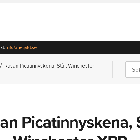
st:
info@netjakt.se
Rusan Picatinnyskena, Stål, Winchester
an Picatinnyskena, S