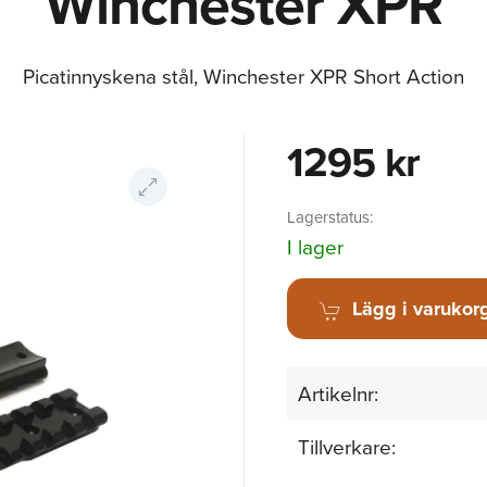
Winchester XPR
Picatinnyskena stål, Winchester XPR Short Action
1295 kr
Lagerstatus:
I lager
Lägg i varukor
Artikelnr:
Tillverkare: