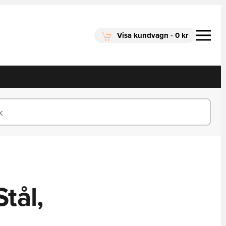
Visa kundvagn
-
0 kr
tål,