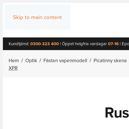
Skip to main content
Kundtjänst:
0300-323 400
| Öppet helgfria vardagar
07-16
| Epo
Hem
Optik
Fästen vapenmodell
Picatinny skena
XPR
Rus