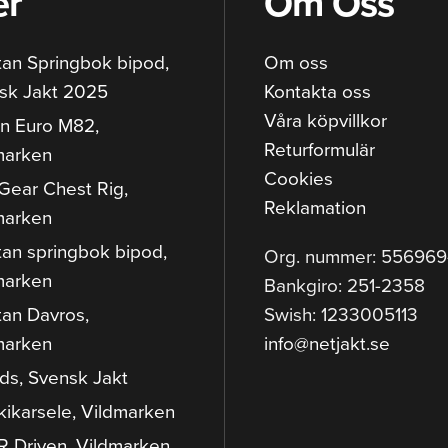
er
Om Oss
tan Springbok bipod,
Om oss
sk Jakt 2025
Kontakta oss
Våra köpvillkor
n Euro M82,
Returformulär
marken
Cookies
Gear Chest Rig,
Reklamation
marken
tan springbok bipod,
Org. nummer: 55696
marken
Bankgiro: 251-2358
tan Davros,
Swish: 1233005113
marken
info@netjakt.se
ods, Svensk Jakt
kikarsele, Vildmarken
 Driven, Vildmarken