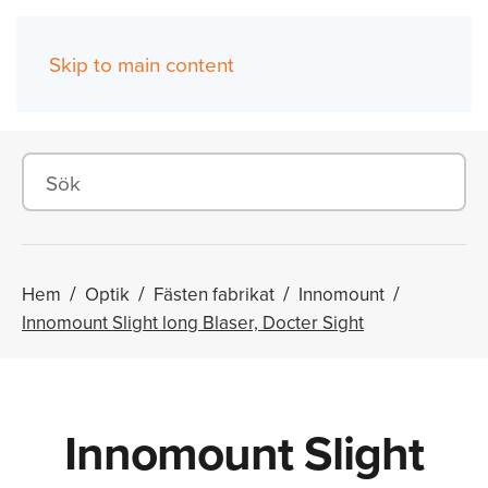
Skip to main content
(0)
Hem
Optik
Fästen fabrikat
Innomount
Innomount Slight long Blaser, Docter Sight
Innomount Slight