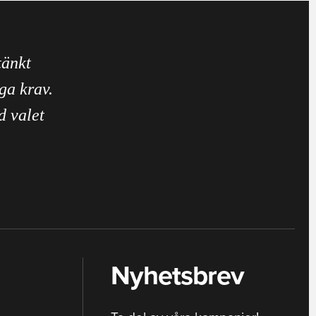
tänkt
ga krav.
d valet
Nyhetsbrev