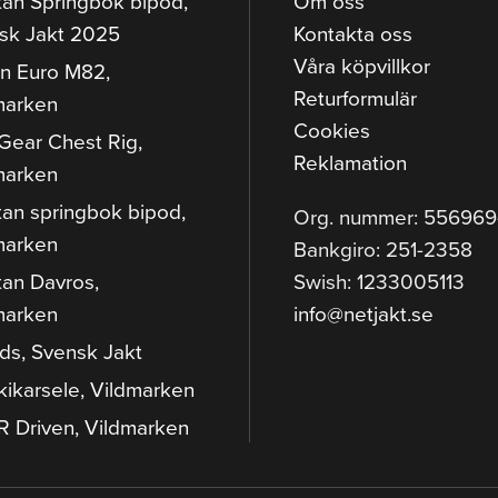
tan Springbok bipod,
Om oss
sk Jakt 2025
Kontakta oss
Våra köpvillkor
n Euro M82,
Returformulär
marken
Cookies
Gear Chest Rig,
Reklamation
marken
tan springbok bipod,
Org. nummer: 55696
marken
Bankgiro: 251-2358
tan Davros,
Swish: 1233005113
marken
info@netjakt.se
ods, Svensk Jakt
kikarsele, Vildmarken
 Driven, Vildmarken