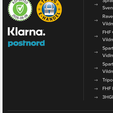
Spra
Sven
Rave
Vild
FHF 
Vild
Spar
Vidl
Spar
Vild
Trip
FHF 
3HGR