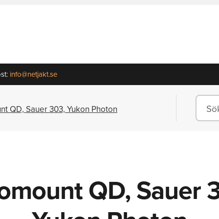
st:
info@netjakt.se
nt QD, Sauer 303, Yukon Photon
omount QD, Sauer 