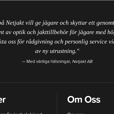
på Netjakt vill ge jägare och skyttar ett genom
nt av optik och jakttillbehör för jägare med hö
ta oss för rådgivning och personlig service vi
av ny utrustning."
Med vänliga hälsningar,
Netjakt AB
er
Om Oss