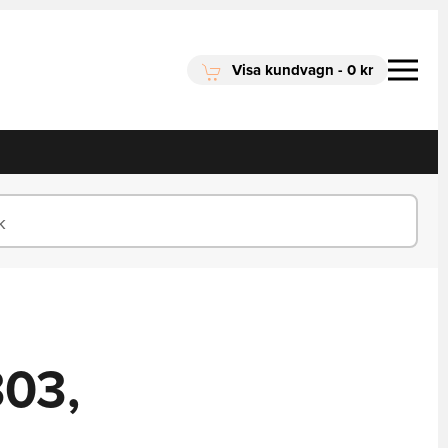
Visa kundvagn
-
0 kr
303,