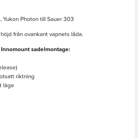
 Yukon Photon till Sauer 303
höjd från ovankant vapnets låda.
 Innomount sadelmontage:
elease)
tsatt riktning
st läge