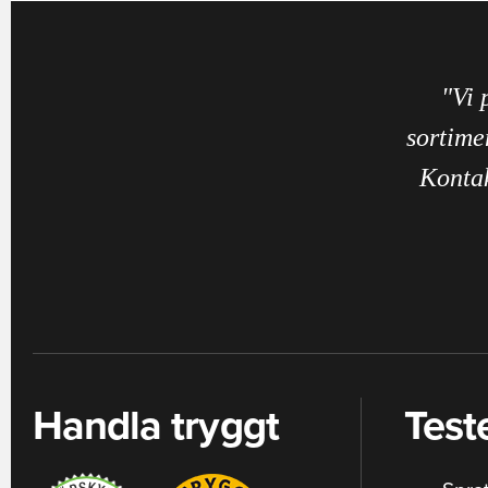
"Vi 
sortime
Kontak
Handla tryggt
Test