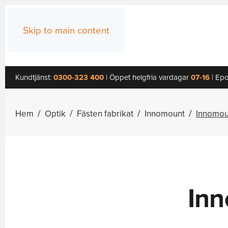
Skip to main content
Kundtjänst:
0300-323 400
| Öppet helgfria vardagar
07-16
| Epo
Hem
Optik
Fästen fabrikat
Innomount
Innomou
Inn