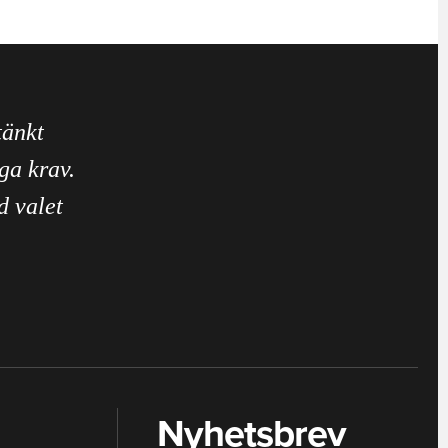
tänkt
ga krav.
d valet
Nyhetsbrev