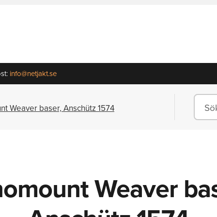
st:
info@netjakt.se
nt Weaver baser, Anschütz 1574
nomount Weaver bas