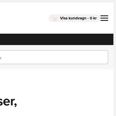
Visa kundvagn
-
0 kr
er,