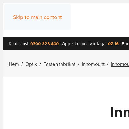
Skip to main content
Kundtjänst:
0300-323 400
| Öppet helgfria vardagar
07-16
| Epo
Hem
Optik
Fästen fabrikat
Innomount
Innomou
In