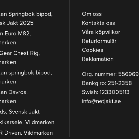
tan Springbok bipod,
Om oss
sk Jakt 2025
Kontakta oss
Våra köpvillkor
n Euro M82,
Returformulär
marken
Cookies
Gear Chest Rig,
Reklamation
marken
tan springbok bipod,
Org. nummer: 55696
marken
Bankgiro: 251-2358
tan Davros,
Swish: 1233005113
marken
info@netjakt.se
ods, Svensk Jakt
kikarsele, Vildmarken
 Driven, Vildmarken