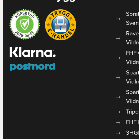
Spra
Sven
Rave
Vild
FHF 
Vild
Spar
Vidl
Spar
Vild
Trip
FHF 
3HGR