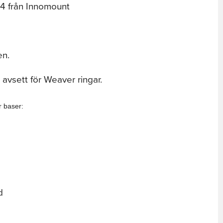
74 från Innomount
en.
 avsett för Weaver ringar.
r baser
:
d