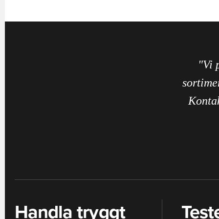
"Vi 
sortime
Kontak
Handla tryggt
Test