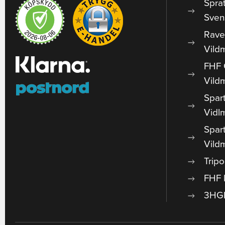
Spra
Sven
Rave
Vild
FHF 
Vild
Spar
Vidl
Spar
Vild
Trip
FHF 
3HGR