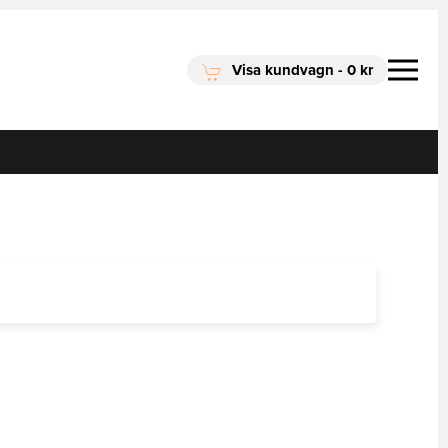
Visa kundvagn
-
0 kr