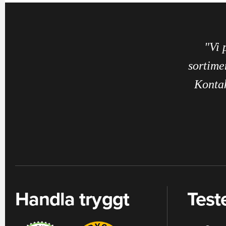
"Vi 
sortime
Kontak
Handla tryggt
Test