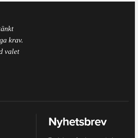
tänkt
ga krav.
d valet
Nyhetsbrev