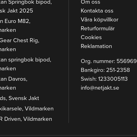
tan Springbok bipod,
Om oss
sk Jakt 2025
Kontakta oss
Våra köpvillkor
n Euro M82,
Returformulär
marken
Cookies
Gear Chest Rig,
Reklamation
marken
tan springbok bipod,
Org. nummer: 55696
marken
Bankgiro: 251-2358
tan Davros,
Swish: 1233005113
marken
info@netjakt.se
ods, Svensk Jakt
kikarsele, Vildmarken
 Driven, Vildmarken