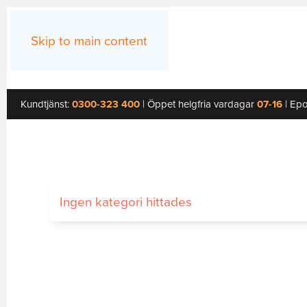
Skip to main content
Kundtjänst:
0300-323 400
| Öppet helgfria vardagar
07-16
| Epo
Ingen kategori hittades