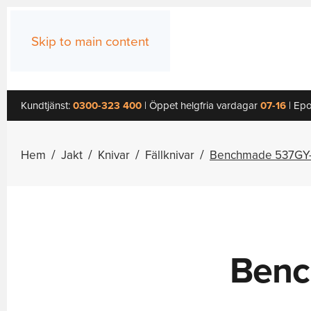
Skip to main content
Kundtjänst:
0300-323 400
| Öppet helgfria vardagar
07-16
| Epo
Hem
Jakt
Knivar
Fällknivar
Benchmade 537GY-0
Benc