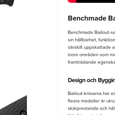
Benchmade Ba
Benchmade Bailout-ser
sin hållbarhet, funkti
särskilt uppskattade 
inom områden som mili
framträdande egenskap
Design och Byggkv
Bailout-knivarna har e
flesta modeller är utr
skärprestanda och håll