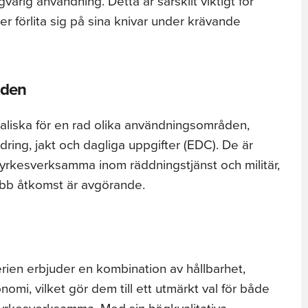
varig användning. Detta är särskilt viktigt för
 förlita sig på sina knivar under krävande
åden
ealiska för en rad olika användningsområden,
dring, jakt och dagliga uppgifter (EDC). De är
yrkesverksamma inom räddningstjänst och militär,
nabb åtkomst är avgörande.
ien erbjuder en kombination av hållbarhet,
nomi, vilket gör dem till ett utmärkt val för både
h yrkesverksamma. Med sin högkvalitativa