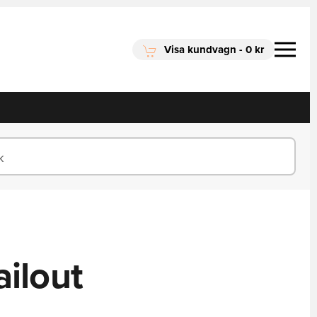
Visa kundvagn
-
0 kr
ilout