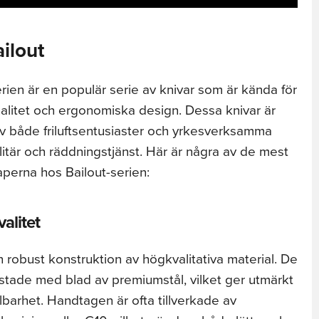
ilout
ien är en populär serie av knivar som är kända för
onalitet och ergonomiska design. Dessa knivar är
av både friluftsentusiaster och yrkesverksamma
tär och räddningstjänst. Här är några av de mest
erna hos Bailout-serien:
alitet
n robust konstruktion av högkvalitativa material. De
ustade med blad av premiumstål, vilket ger utmärkt
barhet. Handtagen är ofta tillverkade av