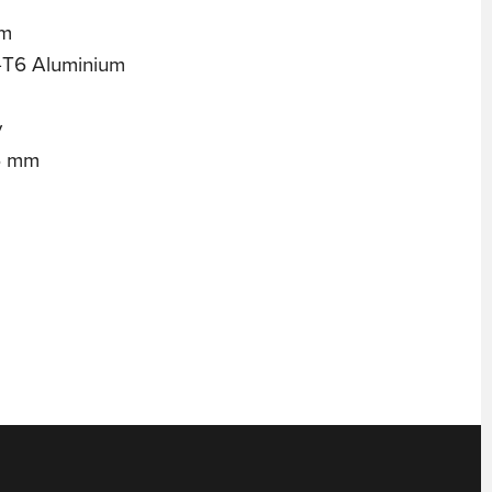
mm
1-T6 Aluminium
y
,6 mm