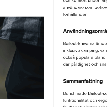
och komfort under lång
användare som behöver
förhållanden.
Användningsomr
Bailout-knivarna är id
inklusive camping, van
också populära bland 
där pålitlighet och s
Sammanfattning
Benchmade Bailout-ser
funktionalitet och ergo
friluftsentusiaster oc