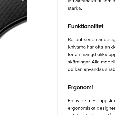
lättviktsmaterial som 
starka.
Funktionalitet
Bailout-serien är desi
Knivarna har ofta en 
för en mängd olika uppg
skärningar. Alla model
de kan användas snabbt
Ergonomi
En av de mest uppskat
ergonomiska designen.