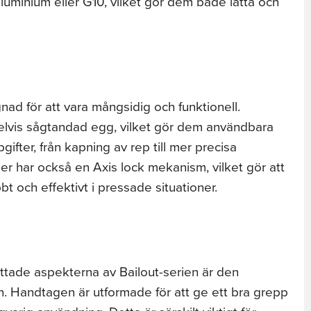
aluminium eller G10, vilket gör dem både lätta och
gnad för att vara mångsidig och funktionell.
delvis sågtandad egg, vilket gör dem användbara
ifter, från kapning av rep till mer precisa
ler har också en Axis lock mekanism, vilket gör att
 och effektivt i pressade situationer.
tade aspekterna av Bailout-serien är den
 Handtagen är utformade för att ge ett bra grepp