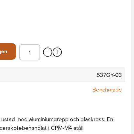
gen
537GY-03
Benchmade
rustad med aluminiumgrepp och glaskross. En
d cerakotebehandlat i CPM-M4 stål!