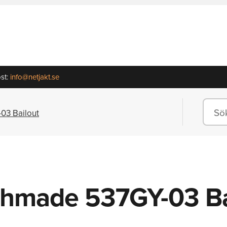
st:
info@netjakt.se
3 Bailout
hmade 537GY-03 Ba