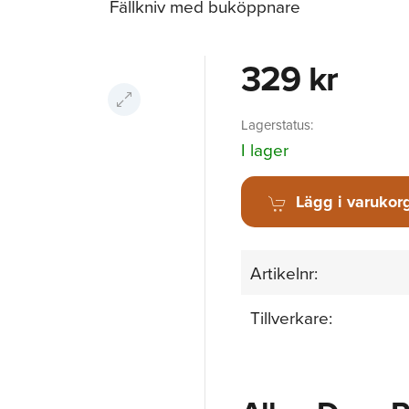
Fällkniv med buköppnare
329 kr
Lagerstatus:
I lager
Lägg i varukor
Artikelnr:
Tillverkare: