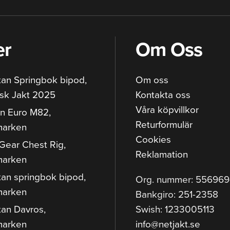
er
Om Oss
tan Springbok bipod,
Om oss
sk Jakt 2025
Kontakta oss
Våra köpvillkor
n Euro M82,
Returformulär
marken
Cookies
Gear Chest Rig,
Reklamation
marken
tan springbok bipod,
Org. nummer: 55696
marken
Bankgiro: 251-2358
tan Davros,
Swish: 1233005113
marken
info@netjakt.se