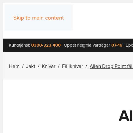
Skip to main content
Kundtjänst:
0300-323 400
| Öppet helgfria vardagar
07-16
| Epo
Hem
Jakt
Knivar
Fällknivar
Allen Drop Point fäl
Al