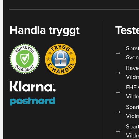
Handla tryggt
Test
Spra
Sven
Rave
Vild
FHF 
Vild
Spar
Vidl
Spar
Vild