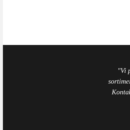
"Vi 
sortime
Kontak