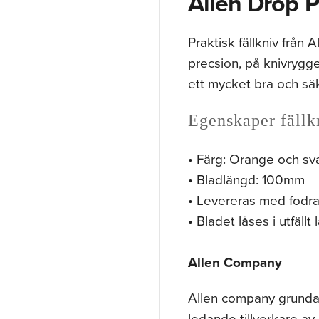
Allen Drop Po
Praktisk fällkniv från
precsion, på knivrygg
ett mycket bra och säk
Egenskaper fällk
• Färg: Orange och sv
• Bladlängd: 100mm
• Levereras med fodra
• Bladet låses i utfällt 
Allen Company
Allen company grundad
ledande tillverkare av 