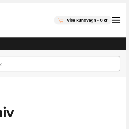
Visa kundvagn
-
0 kr
niv