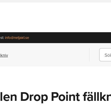
st:
info@netjakt.se
lkniv
len Drop Point fällk