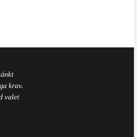
tänkt
ga krav.
d valet