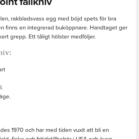
int fällkniv
 Allen, rakbladsvass egg med böjd spets för bra
en finns en integrerad buköppnare. Handtaget ger
ert grepp. Ett tåligt hölster medföljer.
niv:
art
l.
läge.
es 1970 och har med tiden vuxit att bli en
jakt, fiske och fritidstillbehör i USA och även